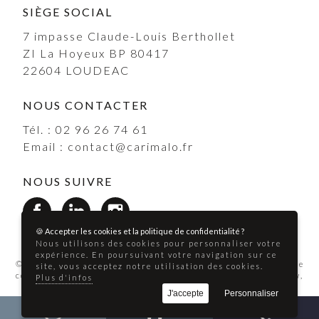
SIÈGE SOCIAL
7 impasse Claude-Louis Berthollet
ZI La Hoyeux BP 80417
22604
LOUDEAC
NOUS CONTACTER
Tél. :
02 96 26 74 61
Email :
contact@carimalo.fr
NOUS SUIVRE
🍪 Accepter les cookies et la politique de confidentialité ?
Nous utilisons des cookies pour personnaliser votre
expérience. En poursuivant votre navigation sur ce
© 2026 Tous droits réservés -
Mentions légales
-
Politique de
site, vous acceptez notre utilisation des cookies.
confidentialité
-
L'index d'égalité femmes/hommes
-
Beeview,
Plus d'infos
agence web Morbihan
J'accepte
Personnaliser